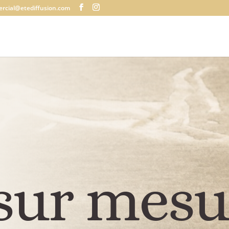
rcial@etediffusion.com
 sur mesu