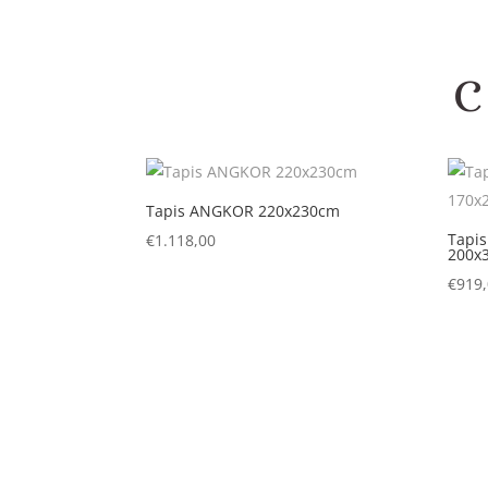
Tapis ANGKOR 220x230cm
Tapi
€
1.118,00
200x
€
919