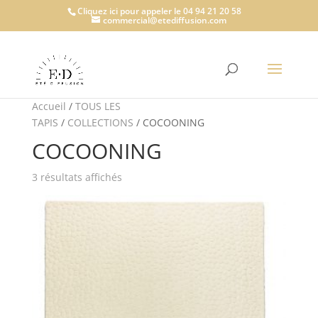
Cliquez ici pour appeler le 04 94 21 20 58
commercial@etediffusion.com
Accueil
/
TOUS LES
TAPIS
/
COLLECTIONS
/ COCOONING
COCOONING
3 résultats affichés