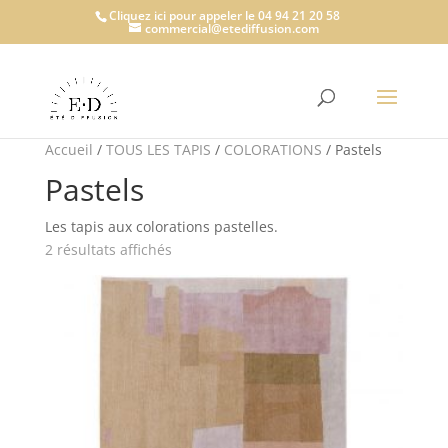
Cliquez ici pour appeler le 04 94 21 20 58
commercial@etediffusion.com
Accueil
/
TOUS LES TAPIS
/
COLORATIONS
/ Pastels
Pastels
Les tapis aux colorations pastelles.
2 résultats affichés