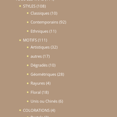
108
produits
STYLES
108
produits
10
Classiques
10
produits
92
Contemporains
92
produits
11
Ethniques
11
produits
111
MOTIFS
111
produits
32
Artistiques
32
produits
17
autres
17
produits
10
Dégradés
10
produits
28
Géométriques
28
produits
4
Rayures
4
produits
18
Floral
18
produits
6
Unis ou Chinés
6
produits
4
COLORATIONS
4
2
produits