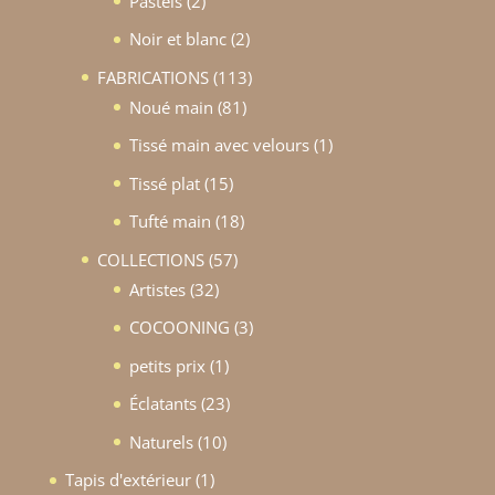
Pastels
2
produits
2
Noir et blanc
2
produits
113
FABRICATIONS
113
81
produits
Noué main
81
produits
1
Tissé main avec velours
1
produit
15
Tissé plat
15
produits
18
Tufté main
18
produits
57
COLLECTIONS
57
32
produits
Artistes
32
produits
3
COCOONING
3
produits
1
petits prix
1
produit
23
Éclatants
23
produits
10
Naturels
10
produits
1
Tapis d'extérieur
1