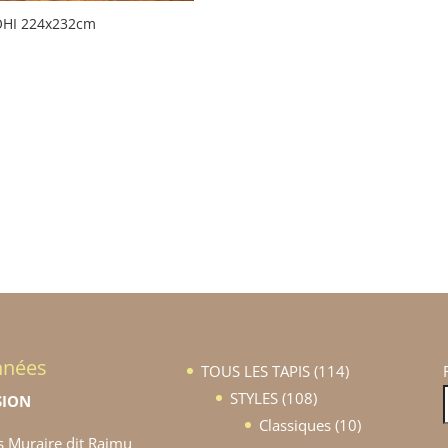
OHI 224x232cm
nnées
114
TOUS LES TAPIS
114
108
produits
STYLES
108
SION
produits
10
Classiques
10
es Muraire dit Raimu