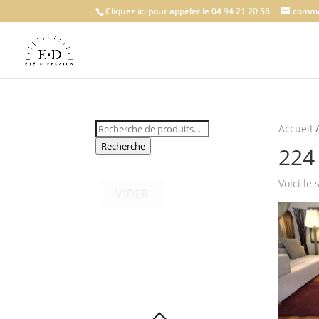
Cliquez ici pour appeler le 04 94 21 20 58
comme
Recherche
Accueil
/
pour :
Recherche
224
Voici le 
VIDER