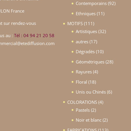
produits
92
Contemporains
92
LON France
produit
11
Ethniques
11
produits
 sur rendez-vous
111
MOTIFS
111
produits
32
Artistiques
32
us au :
Tél : 04 94 21 20 58
produits
17
autres
17
ommercial@etediffusion.com
produits
10
Dégradés
10
produits
28
Géométriques
28
produits
4
Rayures
4
produits
18
Floral
18
produits
6
Unis ou Chinés
6
produits
4
COLORATIONS
4
2
produits
Pastels
2
produits
2
Noir et blanc
2
produits
113
FABRICATIONS
113