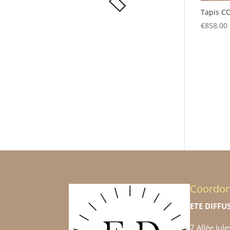
Tapis C
€
858,00
Coordo
ETE DIFFU
7 Allée Jul