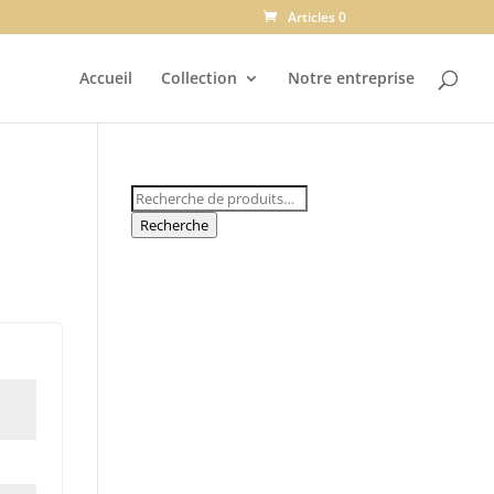
Articles 0
Accueil
Collection
Notre entreprise
Recherche
pour :
Recherche