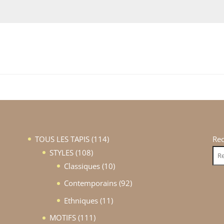
114
TOUS LES TAPIS
114
Re
108
produits
STYLES
108
produits
10
Classiques
10
produits
92
Contemporains
92
produits
11
Ethniques
11
produits
111
MOTIFS
111