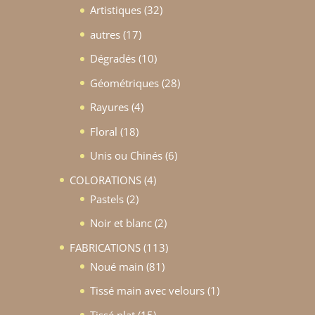
produits
32
Artistiques
32
produits
17
autres
17
produits
10
Dégradés
10
produits
28
Géométriques
28
produits
4
Rayures
4
produits
18
Floral
18
produits
6
Unis ou Chinés
6
produits
4
COLORATIONS
4
2
produits
Pastels
2
produits
2
Noir et blanc
2
produits
113
FABRICATIONS
113
81
produits
Noué main
81
produits
1
Tissé main avec velours
1
produit
15
Tissé plat
15