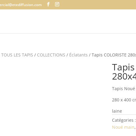
rcial@etediffusion.com
/
TOUS LES TAPIS
/
COLLECTIONS
/
Éclatants
/ Tapis COLORISTE 28
Tapi
280x
Tapis Noué
280 x 400 
laine
Catégories 
Noué main