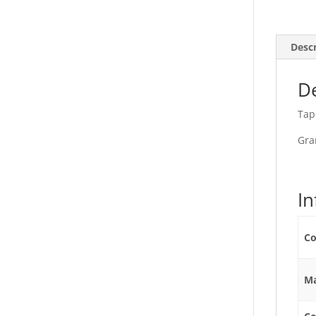
Desc
De
Tap
Gra
I
Co
Ma