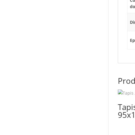
Co
d
Di
Ep
Prod
Tapi
95x