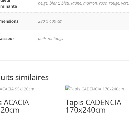
uleur
beige
,
blanc
,
bleu
,
jaune
,
marron
,
rose
,
rouge
,
vert
ominante
mensions
280 x 400 cm
aisseur
poils mi-longs
uits similaires
s ACACIA
Tapis CADENCIA
120cm
170x240cm