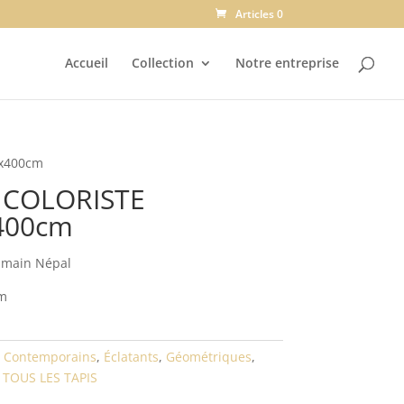
Articles 0
Accueil
Collection
Notre entreprise
0x400cm
s COLORISTE
400cm
 main Népal
cm
:
Contemporains
,
Éclatants
,
Géométriques
,
,
TOUS LES TAPIS