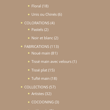
produits
18
Floral
18
produits
6
Unis ou Chinés
6
produits
4
COLORATIONS
4
2
produits
Pastels
2
produits
2
Noir et blanc
2
produits
113
FABRICATIONS
113
81
produits
Noué main
81
produits
1
Tissé main avec velours
1
produit
15
Tissé plat
15
produits
18
Tufté main
18
produits
57
COLLECTIONS
57
32
produits
Artistes
32
produits
3
COCOONING
3
produits