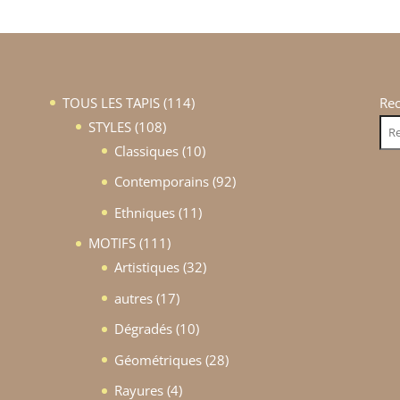
114
TOUS LES TAPIS
114
Re
108
produits
STYLES
108
produits
10
Classiques
10
produits
92
Contemporains
92
produits
11
Ethniques
11
produits
111
MOTIFS
111
produits
32
Artistiques
32
produits
17
autres
17
produits
10
Dégradés
10
produits
28
Géométriques
28
produits
4
Rayures
4