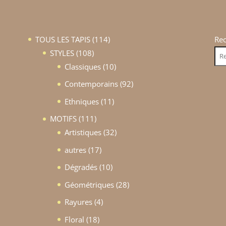
114
TOUS LES TAPIS
114
Re
108
produits
STYLES
108
produits
10
Classiques
10
produits
92
Contemporains
92
produits
11
Ethniques
11
produits
111
MOTIFS
111
produits
32
Artistiques
32
produits
17
autres
17
produits
10
Dégradés
10
produits
28
Géométriques
28
produits
4
Rayures
4
produits
18
Floral
18