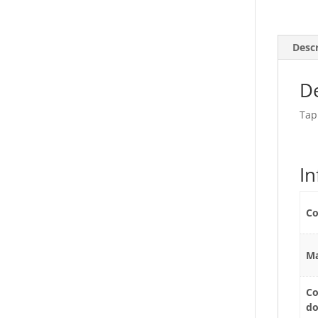
Desc
De
Tap
I
Co
Ma
Co
d