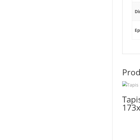
Di
Ep
Prod
Tapi
173