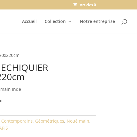
Articles 0
Accueil
Collection
Notre entreprise
220x220cm
 ECHIQUIER
220cm
 main Inde
cm
:
Contemporains
,
Géométriques
,
Noué main
,
APIS