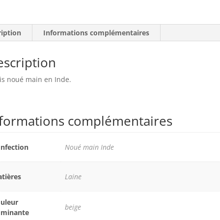
ription
Informations complémentaires
scription
is noué main en Inde.
nformations complémentaires
nfection
Noué main Inde
tières
Laine
uleur
beige
ominante