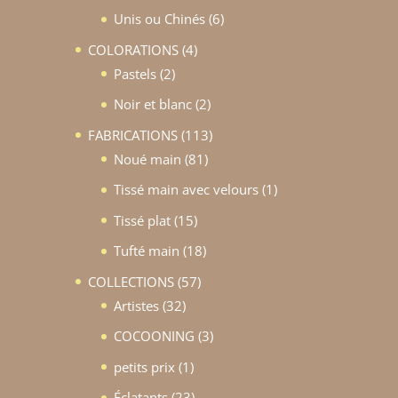
produits
6
Unis ou Chinés
6
produits
4
COLORATIONS
4
2
produits
Pastels
2
produits
2
Noir et blanc
2
produits
113
FABRICATIONS
113
81
produits
Noué main
81
produits
1
Tissé main avec velours
1
produit
15
Tissé plat
15
produits
18
Tufté main
18
produits
57
COLLECTIONS
57
32
produits
Artistes
32
produits
3
COCOONING
3
produits
1
petits prix
1
produit
23
Éclatants
23