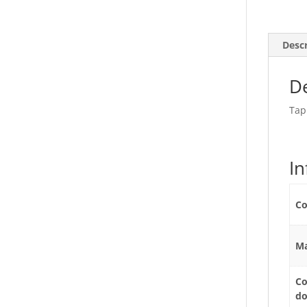
Desc
De
Tap
I
Co
Ma
Co
d