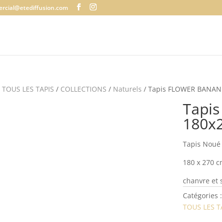
rcial@etediffusion.com
/
TOUS LES TAPIS
/
COLLECTIONS
/
Naturels
/ Tapis FLOWER BANAN
Tapi
180x
Tapis Noué
180 x 270 
chanvre et 
Catégories 
TOUS LES T