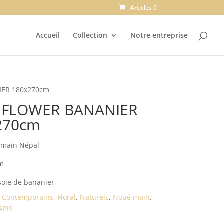
Articles 0
Accueil
Collection
Notre entreprise
IER 180x270cm
s FLOWER BANANIER
270cm
 main Népal
cm
soie de bananier
:
Contemporains
,
Floral
,
Naturels
,
Noué main
,
APIS