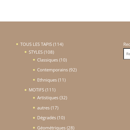
114
TOUS LES TAPIS
114
Re
108
produits
STYLES
108
produits
10
Classiques
10
produits
92
Contemporains
92
produits
11
Ethniques
11
produits
111
MOTIFS
111
produits
32
Artistiques
32
produits
17
autres
17
produits
10
Dégradés
10
produits
28
Géométriques
28