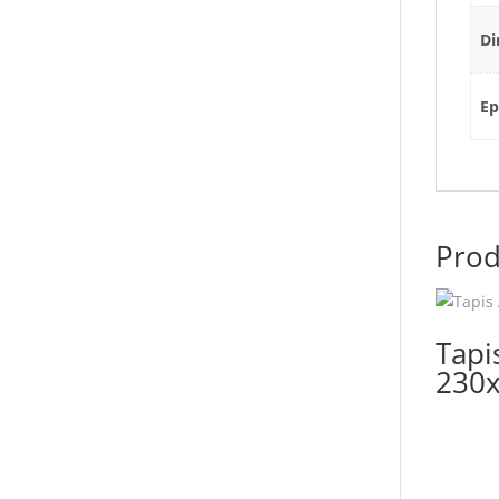
Di
Ep
Prod
Tapi
230