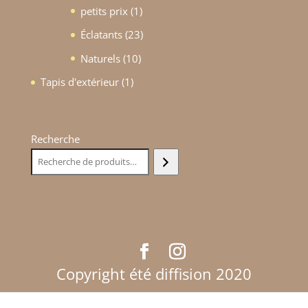
produits
1
petits prix
1
produit
23
Éclatants
23
produits
10
Naturels
10
produits
1
Tapis d'extérieur
1
produit
Recherche
Copyright été diffision 2020