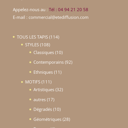
Appelez-nous au :
Tél : 04 94 21 20 58
E-mail : commercial@etediffusion.com
114
TOUS LES TAPIS
114
108
produits
STYLES
108
produits
10
Classiques
10
produits
92
Contemporains
92
produits
11
Ethniques
11
produits
111
MOTIFS
111
produits
32
Artistiques
32
produits
17
autres
17
produits
10
Dégradés
10
produits
28
Géométriques
28
produits