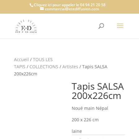
Cliquez ici pour appeler le 04 94 21 20 58
commercial@etediffusion.com
Accueil
/
TOUS LES
TAPIS
/
COLLECTIONS
/
Artistes
/ Tapis SALSA
200x226cm
Tapis SALSA
200x226cm
Noué main Népal
200 x 226 cm
laine