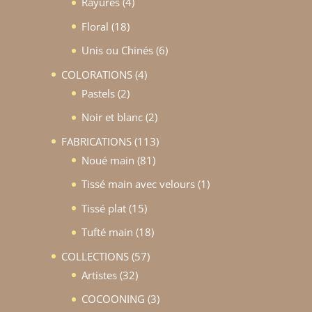
4
Rayures
4
produits
18
Floral
18
produits
6
Unis ou Chinés
6
produits
4
COLORATIONS
4
2
produits
Pastels
2
produits
2
Noir et blanc
2
produits
113
FABRICATIONS
113
81
produits
Noué main
81
produits
1
Tissé main avec velours
1
produit
15
Tissé plat
15
produits
18
Tufté main
18
produits
57
COLLECTIONS
57
32
produits
Artistes
32
produits
3
COCOONING
3