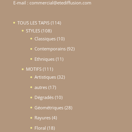
E-mail : commercial@etediffusion.com
114
TOUS LES TAPIS
114
108
produits
STYLES
108
produits
10
Classiques
10
produits
92
Contemporains
92
produits
11
Ethniques
11
produits
111
MOTIFS
111
produits
32
Artistiques
32
produits
17
autres
17
produits
10
Dégradés
10
produits
28
Géométriques
28
produits
4
Rayures
4
produits
18
Floral
18