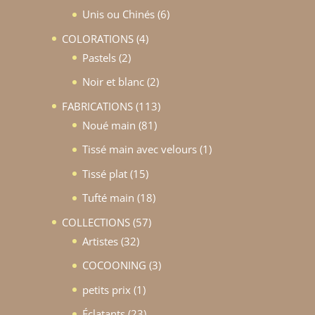
produits
6
Unis ou Chinés
6
produits
4
COLORATIONS
4
2
produits
Pastels
2
produits
2
Noir et blanc
2
produits
113
FABRICATIONS
113
81
produits
Noué main
81
produits
1
Tissé main avec velours
1
produit
15
Tissé plat
15
produits
18
Tufté main
18
produits
57
COLLECTIONS
57
32
produits
Artistes
32
produits
3
COCOONING
3
produits
1
petits prix
1
produit
23
Éclatants
23