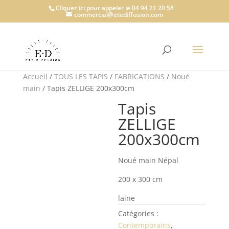
Cliquez ici pour appeler le 04 94 21 20 58
commercial@etediffusion.com
Accueil
/
TOUS LES TAPIS
/
FABRICATIONS
/
Noué
main
/ Tapis ZELLIGE 200x300cm
Tapis
ZELLIGE
200x300cm
Noué main Népal
200 x 300 cm
laine
Catégories :
Contemporains
,